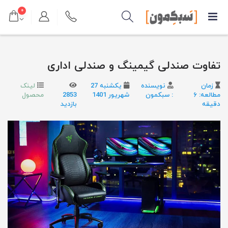
۰
تفاوت صندلی گیمینگ و صندلی اداری
زمان
نویسنده
یکشنبه 27
لینک
مطالعه: ۶
: سبکمون
شهریور 1401
2853
محصول
دقیقه
بازدید