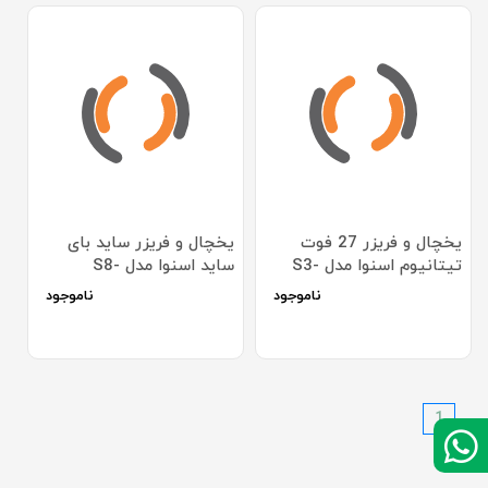
یخچال و فریزر 27 فوت
یخچال و فریزر ساید بای
تیتانیوم اسنوا مدل S3-
ساید اسنوا مدل S8-
2322SS
0275TI
ناموجود
ناموجود
1