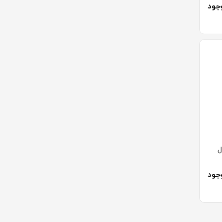
جود
ل
جود