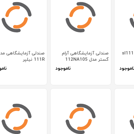
صندلی صنعتی مدل sl111
صندلی آزمایشگاهی آرام
گستر مدل 112NA105
111R نیلپر
اموجود
ناموجود
نامو