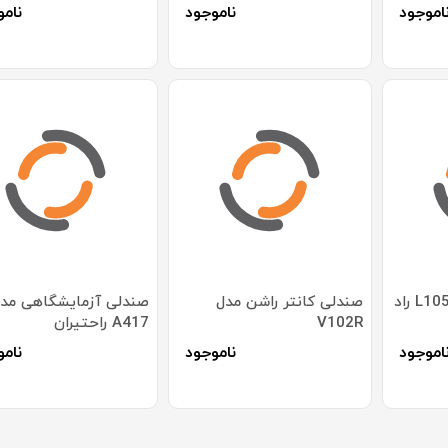
اموجود
ناموجود
نامو
صندلی اداری مدل L105B راد
صندلی کانتر راشن مدل
صندلی آزمایشگاهی مد
V102R
A417 راحتیران
اموجود
ناموجود
نامو