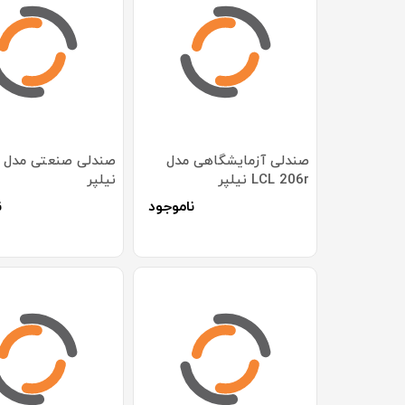
صندلی آزمایشگاهی مدل
LCL 206r نیلپر
نیلپر
ناموجود
ن