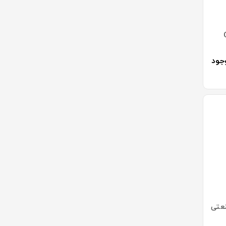
Q1
جود
عتی