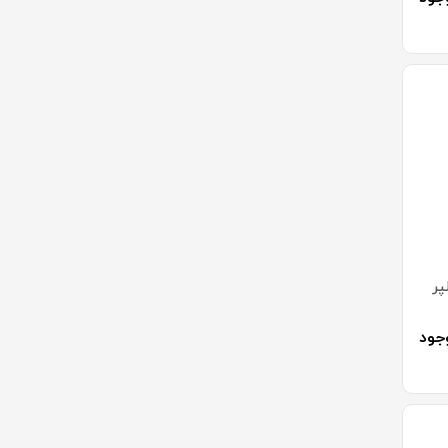
پر
جود