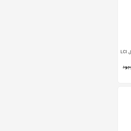
صندلی آزمایشگاهی مدل LCI
جود