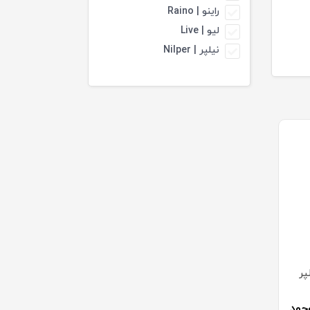
راینو | Raino
لیو | Live
نیلپر | Nilper
پر
جود