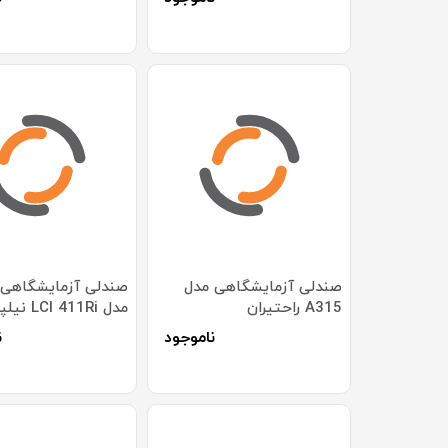
صندلی آزمایشگاهی مدل
صندلی آزمایشگاهی
A315 راحتیران
مدل LCI 411Ri نیلپر
ناموجود
ن