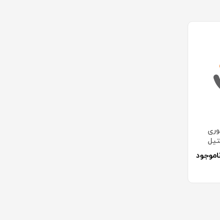
وری
KIDS استیل
اموجود