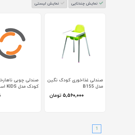
نمایش چندتایی
نمایش لیستی
صندلی غذاخوری کودک نگین
صندلی چوبی ناهارخ
مدل B155
کودک مدل 
هامون
۵,۵۶۰,۰۰۰
تومان
ن
1