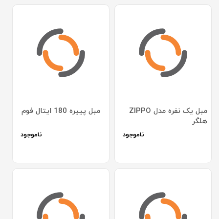
مبل یک نفره مدل ZIPPO
مبل پییره 180 ایتال فوم
هلگر
ناموجود
ناموجود