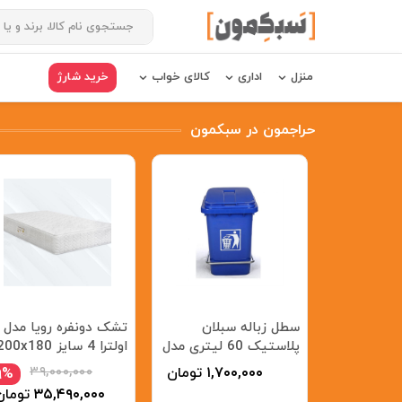
منزل
اداری
کالای خواب
خرید شارژ
حراجمون در سبکمون
سطل زباله سبلان
تشک دونفره رویا مدل
پلاستیک 60 لیتری مدل
اولترا 4 سایز x180
212/1
سانتیمتر
۱,۷۰۰,۰۰۰
تومان
۳۹,۰۰۰,۰۰۰
۹%
۳۵,۴۹۰,۰۰۰
تومان