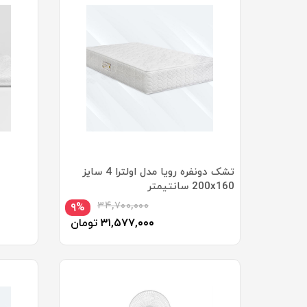
تشک دونفره رویا مدل اولترا 4 سایز
200x160 سانتیمتر
۳۴,۷۰۰,۰۰۰
۹%
۳۱,۵۷۷,۰۰۰
تومان