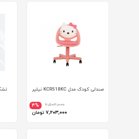
صندلی کودک مدل KCR518KC نیلپر
تشک 
۷,۵۰۲,۰۰۰
۴%
۷,۲۰۳,۰۰۰
تومان