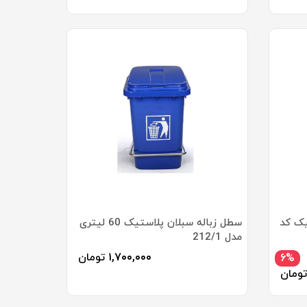
یک کد
سطل زباله سبلان پلاستیک 60 لیتری
مدل 212/1
۱,۷۰۰,۰۰۰
تومان
۶%
تومان