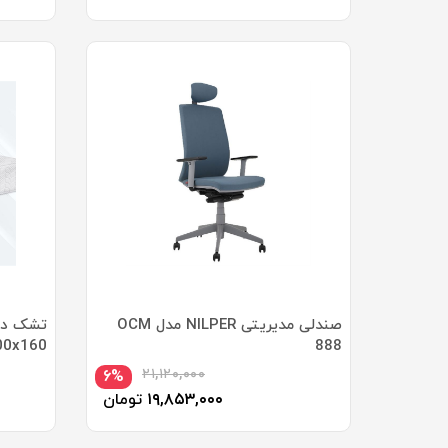
صندلی مدیریتی NILPER مدل OCM
888
200x160 سانتیمتر
۲۱,۱۲۰,۰۰۰
۶%
۱۹,۸۵۳,۰۰۰
تومان