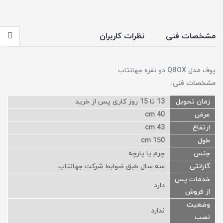
مشخصات فنی
نظرات کاربران
پوف مدل QBOX دو نفره جهانتاب
مشخصات فنی:
زمان تحویل
13 تا 15 روز کاری پس از خرید
عرض
40 cm
ارتفاع
43 cm
طول
150 cm
جنس
چرم یا پارچه
گارانتی
سه سال طبق ضوابط شرکت جهانتاب
خدمات پس
دارد
از فروش
وضعیت
ندارد
نصب