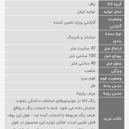
گروه کالا
پاف
محل تولید
تولید ایران
وضعیت
گارانتی ویژه تامین کننده
گارانتی
نوع بسته
حبابدار و شرینک
بندی
ارتفاع مبل
47 سانیت متر
پهنای مبل
100 سانتی متر
عمق مبل
40 سانتی متر
ویژگی
مکعب
وضعیت فوم
فوم سرد
جنس بدنه
فلز
جنس رویه
چرم , پارچه
رنگ کالا در مونیتورهای مختلف با اندکی تفاوت
نمایش داده می شود. شما با انتخاب رنگ درواقع
طیف رنگ مربوطه را انتخاب کرده اید.- طول این پوف
نکات خرید
قابل تغییر است، امکان تولید این محصول در طول