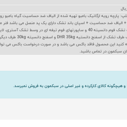
یال
 پارچه رویه ارگانیک بامبو تهیه شده از الیاف ضد حساسیت گیاه بامبو ر
 + الیاف ضد حساسیت + اسپان باند تشک دارای یک پد منصل می باشد فنر م
با مفتول mm 2/2 و دیواره تشک فوم دانسیته 40 و ساپورتهای فوم تیغه ای در وسط تشک آستری، ل
ترموباند ضد حساسیت یک طرف تشک از اسفنج دانستیه 5kg
 دانسیته 25kg توجه کنید این محصول فاقد باکس می باشد و در صورت درخواست باکس می توا
ان سبکمون در تماس باشید.
و هیچگونه کالای کارکرده و غیر اصلی در سبکمون به فروش نمیرسد.