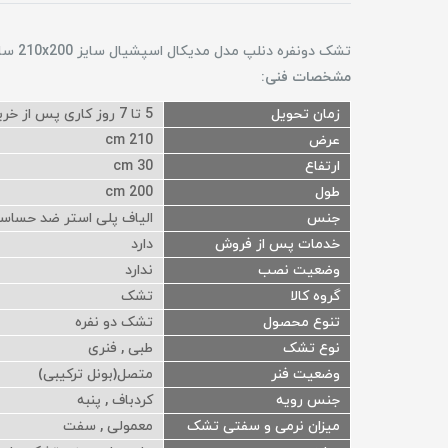
تشک دونفره دنلپ مدل مدیکال اسپشیال سایز 210x200 سانتیمتر
مشخصات فنی:
زمان تحویل
5 تا 7 روز کاری پس از خرید
عرض
210 cm
ارتفاع
30 cm
طول
200 cm
جنس
الیاف پلی استر ضد حسا
خدمات پس از فروش
دارد
وضعیت نصب
ندارد
گروه کالا
تشک
تنوع محصول
تشک دو نفره
نوع تشک
طبی , فنری
وضعیت فنر
متصل(بونل ترکیبی)
جنس رویه
کردباف , پنبه
میزان نرمی و سفتی تشک
معمولی , سفت