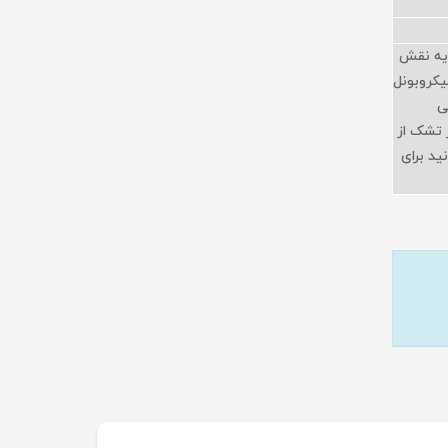
ویه نقش
یکروبونل
ایی
DHR 3 و اسفنج دانسیته 30kg طرف دیگر تشک از
نید برای