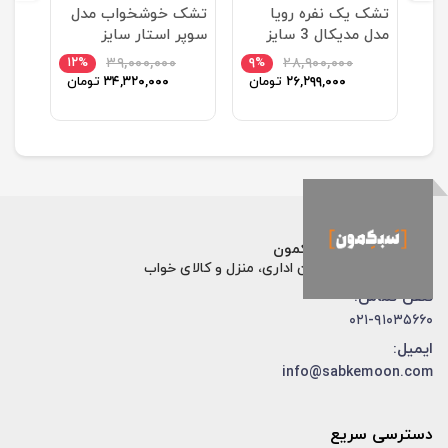
دل
تشک یک نفره رویا
تشک خوشخواب مدل
مدل مدیکال 3 سایز
سوپر استار سایز
200x100 سانتیمتر
100×200 سانتی متر
۱۲%
۳۹,۰۰۰,۰۰۰
۹%
۲۸,۹۰۰,۰۰۰
۹%
ان
۲۶,۲۹۹,۰۰۰
تومان
۳۴,۳۲۰,۰۰۰
تومان
فروشگاه اینترنتی سبکمون
فروش تخصصی مبلمان اداری، منزل و کالای خواب
تلفن تماس:
۰۲۱-۹۱۰۳۵۶۶۰
ایمیل:
info@sabkemoon.com
دسترسی سریع