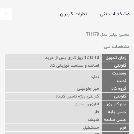
مشخصات فنی
نظرات کاربران
عسلی نیلپر مدل TH178
مشخصات فنی:
زمان تحویل
10 تا 12 روز کاری پس از خرید
گارانتی
اصالت و سلامت فیزیکی کالا
وضعیت
ندارد
نصب
گروه کالا
میز جلومبلی
گارانتی
گارانتی ویژه تامین کننده
نوع کاربری
اداری و تجاری
جنس پایه
فلز
جنس صفحه
شیشه
فرم
مستطیل