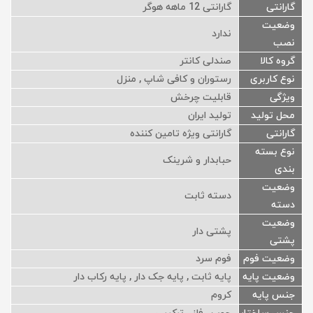
گارانتی
گارانتی 12 ماهه هوگر
وضعیت
ندارد
نصب
گروه کالا
صندلی کانتر
نوع کاربری
رستوران و کافی شاپ , منزل
ویژگی
قابلیت چرخش
محل تولید
تولید ایران
گارانتی
گارانتی ویژه تامین کننده
نوع بسته
حبابدار و شرینک
بندی
وضعیت
دسته ثابت
دسته
وضعیت
پشتی دار
پشتی
وضعیت فوم
فوم سرد
وضعیت پایه
پایه ثابت , پایه جک دار , پایه رکاب دار
جنس پایه
کروم