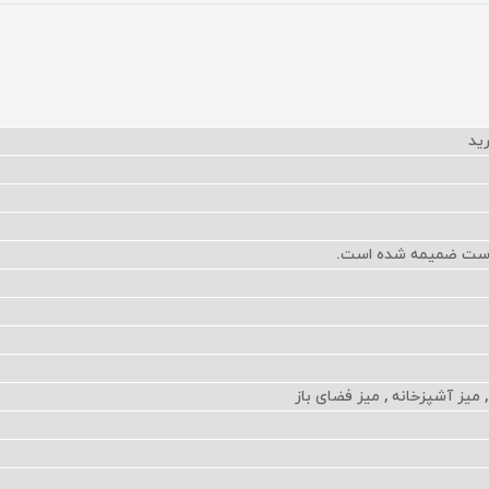
پیوست ضمیمه شده است.
میز آشپزخانه , میز فضای باز