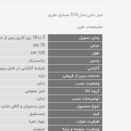
میز باغی مدل 514 صنایع نظری
مشخصات فنی:
زمان تحویل
7 تا 10 روز کاری پس از خرید
عرض
75 cm
طول
120 cm
جنس
پلاستیک
گارانتی
شرایط گارانتی در فایل 
خدمات پس از فروش
دارد
وضعیت نصب
ندارد
گروه کالا
میز عمومی
توضیحات نصب
ندارد
تنوع محصول
میز رستوران و کافی شاپ , 
فرم
مستطیل
ظرفیت نفرات
چهار نفره
وضعیت صفحه و پایه
منفصل