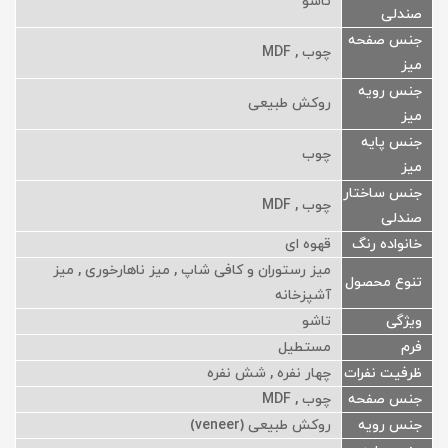
تاشو
صندلی
جنس صفحه
چوب , MDF
میز
جنس رویه
روکش طبیعی
میز
جنس پایه
چوب
میز
جنس ساختار
چوب , MDF
صندلی
خانواده رنگ
قهوه ای
میز رستوران و کافی شاپ , میز ناهارخوری , میز
تنوع محصول
آشپزخانه
ویژگی
تاشو
فرم
مستطیل
ظرفیت نفرات
چهار نفره , شش نفره
جنس صفحه
چوب , MDF
جنس رویه
روکش طبیعی (veneer)