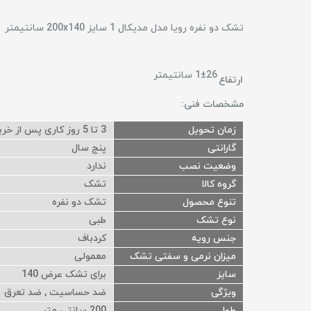
تشک دو نفره رویا مدل مدیکال 1 سایز 200x140 سانتیمتر
1±26 سانتیمتر
ارتفاع
مشخصات فنی:
زمان تحویل
3 تا 5 روز کاری پس از خرید
گارانتی
پنج سال
وضعیت نصب
ندارد
گروه کالا
تشک
تنوع محصول
تشک دو نفره
نوع تشک
طبی
جنس رویه
کردباف
میزان نرمی و سفتی تشک
معمولی
سایز
برای تشک عرض 140
ویژگی
ضد حساسیت , ضد تعرق
طول
200 سانتی متر