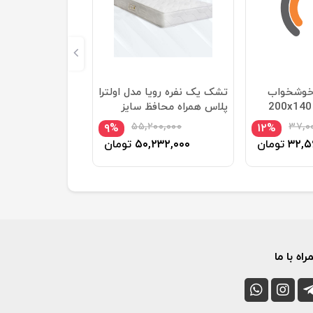
خوشخواب
تشک یک نفره رویا مدل اولترا
مدل آلینا سایز 200x140
پلاس همراه محافظ سایز
200*100
۵۵,۲۰۰,۰۰۰
۳۷,۰
۹%
۱۲%
۳۲,۵
تومان
۵۰,۲۳۲,۰۰۰
تومان
اه با ما