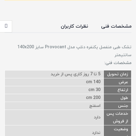
مشخصات فنی
نظرات کاربران
تشک طبی منفصل یکنفره دنلپ مدل Provocant سایز 140x200
سانتیمتر
مشخصات فنی:
زمان تحویل
5 تا 7 روز کاری پس از خرید
عرض
140 cm
ارتفاع
30 cm
طول
200 cm
جنس
اسفنج
خدمات پس
دارد
از فروش
وضعیت
ندارد