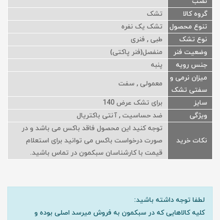
نصب
گروه کالا
تشک
تنوع محصول
تشک یک نفره
نوع تشک
طبی , فنری
وضعیت فنر
منفصل(فنر پاکتی)
جنس رویه
پنبه
میزان نرمی و
معمولی , سفت
سفتی تشک
سایز
برای تشک عرض 140
ویژگی
ضد حساسیت , آنتی باکتریال
توجه کنید این محصول فاقد باکس می باشد و در
نکات خرید
صورت درخواست باکس می توانید برای استعلام
قیمت با کارشناسان سبکمون در تماس باشید.
لطفا توجه داشته باشید:
کلیه کالاهایی که در سبکمون به فروش میرسد اصلی بوده و