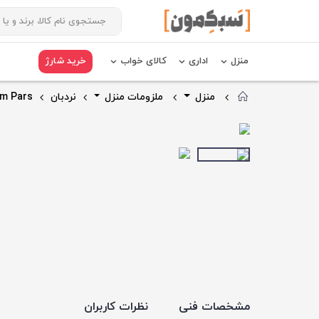
منزل
اداری
کالای خواب
خرید شارژ
منزل
ملزومات منزل
نردبان
um Pars
مشخصات فنی
نظرات کاربران