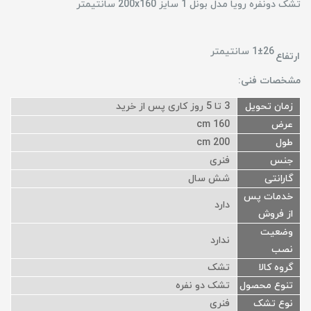
تشک دونفره رویا مدل بونل 1 سایز 200x160 سانتیمتر
1±26 سانتیمتر
ارتفاع
مشخصات فنی:
زمان تحویل
3 تا 5 روز کاری پس از خرید
عرض
160 cm
طول
200 cm
جنس
فنری
گارانتی
شش سال
خدمات پس
دارد
از فروش
وضعیت
ندارد
نصب
گروه کالا
تشک
تنوع محصول
تشک دو نفره
نوع تشک
فنری