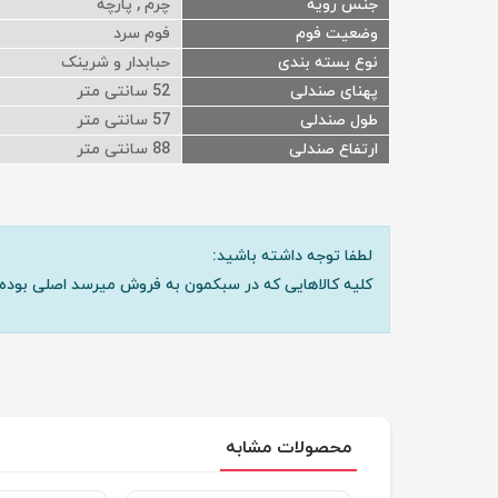
جنس رویه
چرم , پارچه
وضعیت فوم
فوم سرد
نوع بسته بندی
حبابدار و شرینک
پهنای صندلی
52 سانتی متر
طول صندلی
57 سانتی متر
ارتفاع صندلی
88 سانتی متر
لطفا توجه داشته باشید:
کلیه کالاهایی که در سبکمون به فروش میرسد اصلی بوده 
محصولات مشابه