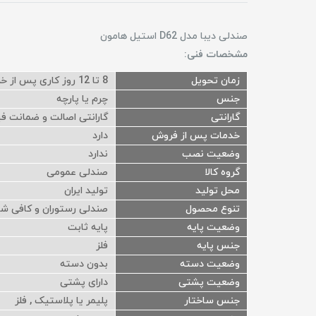
صندلی دیبا مدل D62 استیل هامون
مشخصات فنی:
زمان تحویل
8 تا 12 روز کاری پس از خرید
جنس
چرم یا پارچه
گارانتی
گارانتی اصالت و ضمانت فی
خدمات پس از فروش
دارد
وضعیت نصب
ندارد
گروه کالا
صندلی عمومی
محل تولید
تولید ایران
تنوع محصول
صندلی رستوران و کافی ش
وضعیت پایه
پایه ثابت
جنس پایه
فلز
وضعیت دسته
بدون دسته
وضعیت پشتی
دارای پشتی
جنس ساختار
پلیمر یا پلاستیک , فلز