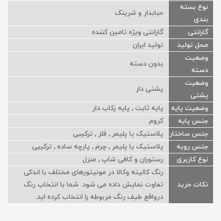
نوع بسته
حبابدار و شرینک
بندی
گارانتی
گارانتی ویژه تامین کننده
محل تولید
تولید ایران
وضعیت
بدون دسته
دسته
وضعیت
پشتی دار
پشتی
وضعیت پایه
پایه ثابت , پایه رکاب دار
جنس پایه
کروم
جنس ساختار
پلاستیک یا پلیمر , فلز , ترکیبی
جنس رویه
پلاستیک یا پلیمر , چرم , پارچه ساده , ترکیبی
نوع کاربری
رستوران و کافی شاپ , منزل
رنگ کالیته وکالا در مونیتورهای مختلف با اندکی
نکات خرید
تفاوت نمایش داده می شود. شما با انتخاب رنگ
درواقع طیف رنگ مربوطه را انتخاب کرده اید.