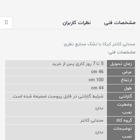
مشخصات فنی
نظرات کاربران
صندلی کانتر کیکا با تشک صنایع نظری
مشخصات فنی:
زمان تحویل
5 تا 7 روز کاری پس از خرید
عرض
46 cm
ارتفاع
100 cm
طول
44 cm
گارانتی
شرایط گارانتی در فایل پیوست ضمیمه شده است.
وضعیت
ندارد
نصب
گروه کالا
صندلی کانتر
توضیحات
ندارد
نصب