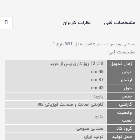
مشخصات فنی
نظرات کاربران
صندلی وینسو استیل هامون مدل WIT طرح 1
مشخصات فنی:
زمان تحویل
8 تا 12 روز کاری پس از خرید
عرض
48 cm
ارتفاع
87 cm
طول
43 cm
جنس
پارچه
گارانتی
گارانتی اصالت و ضمانت فیزیکی کالا
وضعیت
ندارد
نصب
گروه کالا
صندلی عمومی
محل تولید
تولید ایران