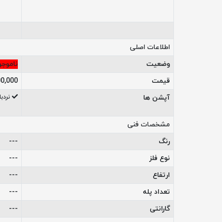
اطلاعات اصلی
وضعیت
ناموجو
قیمت
1,000,000
آپشن ها
نردب
مشخصات فنی
رنگ
---
نوع فلز
---
ارتفاع
---
تعداد پله
---
گارانتی
---