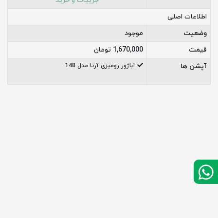
جزییات و خرید
اطلاعات اصلی
وضعیت
موجود
قیمت
1,670,000 تومان
آپشن ها
آباژور رومیزی آرتا مدل 148