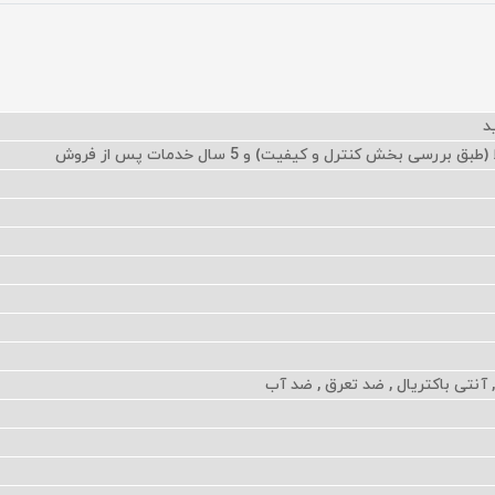
آنتی باکتریال , ضد تعرق , ضد آب