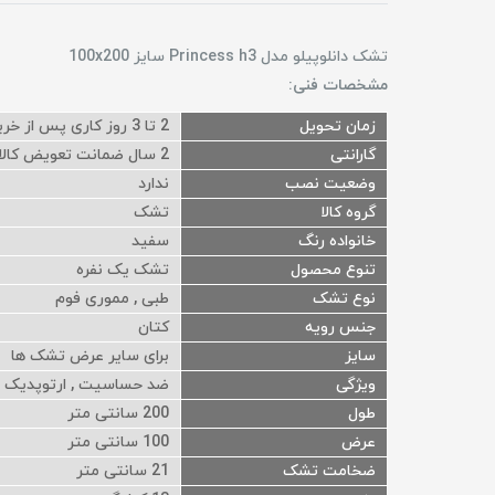
تشک دانلوپیلو مدل Princess h3 سایز 100x200
مشخصات فنی:
زمان تحویل
2 تا 3 روز کاری پس از خرید
گارانتی
2 سال ضمانت تعویض کالا (طبق بررسی بخش کنترل و کیفیت) و 5 سال خدمات پس از فروش
وضعیت نصب
ندارد
گروه کالا
تشک
خانواده رنگ
سفید
تنوع محصول
تشک یک نفره
نوع تشک
طبی , مموری فوم
جنس رویه
کتان
سایز
برای سایر عرض تشک ها
ویژگی
ضد حساسیت , ارتوپدیک , 
طول
200 سانتی متر
عرض
100 سانتی متر
ضخامت تشک
21 سانتی متر