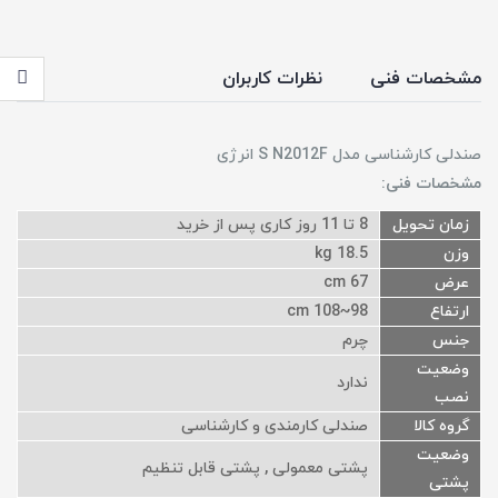
مشخصات فنی
نظرات کاربران
صندلی کارشناسی مدل S N2012F انرژی
مشخصات فنی:
زمان تحویل
8 تا 11 روز کاری پس از خرید
وزن
18.5 kg
عرض
67 cm
ارتفاع
98~108 cm
جنس
چرم
وضعیت
ندارد
نصب
گروه کالا
صندلی کارمندی و کارشناسی
وضعیت
پشتی معمولی , پشتی قابل تنظیم
پشتی