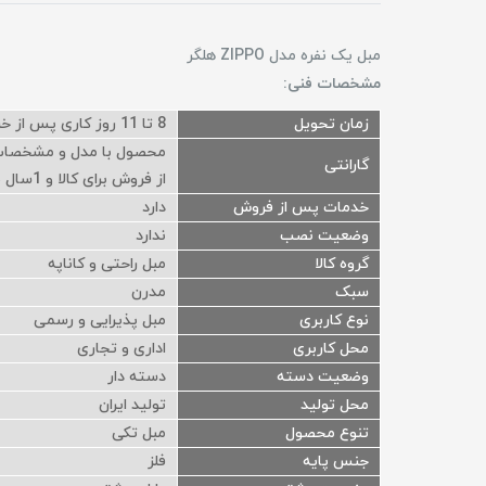
مبل یک نفره مدل ZIPPO هلگر
مشخصات فنی:
زمان تحویل
8 تا 11 روز کاری پس از خرید
گارانتی
از فروش برای کالا و 1سال ضمانت برای جک صندلی ها مطابق استاندارد شرکت می باشد.
خدمات پس از فروش
دارد
وضعیت نصب
ندارد
گروه کالا
مبل راحتی و کاناپه
سبک
مدرن
نوع کاربری
مبل پذیرایی و رسمی
محل کاربری
اداری و تجاری
وضعیت دسته
دسته دار
محل تولید
تولید ایران
تنوع محصول
مبل تکی
جنس پایه
فلز