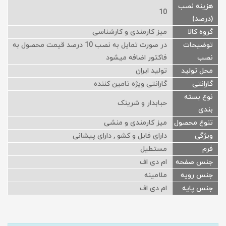
هزینه نصب
10
(درصد)
گروه کالا
میز کارمندی و کارشناسی
توضیحات
در صورت تمایل به نصب 10 درصد قیمت محصول به
نصب
فاکتور اضافه میشود
محل تولید
تولید ایران
گارانتی
گارانتی ویژه تامین کننده
نوع بسته
حبابدار و شرینک
بندی
تنوع محصول
میز کارمندی و منشی
ویژگی
دارای فایل و کشو , دارای پیشانی
فرم
مستطیل
جنس صفحه
ام دی اف
جنس رویه
ملامینه
جنس پایه
ام دی اف