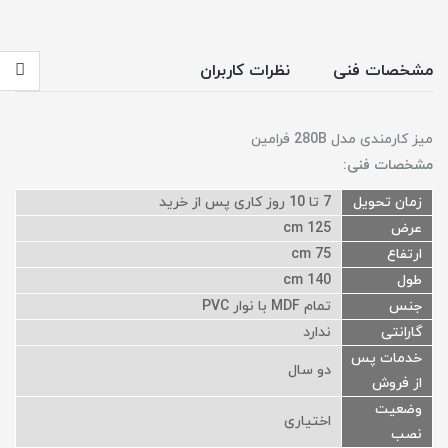
مشخصات فنی
نظرات کاربران
میز کارمندی مدل 280B فرامین
مشخصات فنی:
زمان تحویل
7 تا 10 روز کاری پس از خرید
عرض
125 cm
ارتفاع
75 cm
طول
140 cm
جنس
تمام MDF با نوار PVC
گارانتی
ندارد
خدمات پس
دو سال
از فروش
وضعیت
اختیاری
نصب