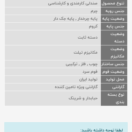
تنوع محصول
صندلی کارمندی و کارشناسی
جنس رویه
چرم
وضعیت پایه
پایه چرخدار , پایه جک دار
جنس پایه
کروم
وضعیت
دسته ثابت
دسته
وضعیت
مکانیزم تیلت
مکانیزم
جنس ساختار
چوب , فلز , ترکیبی
وضعیت فوم
فوم سرد
محل تولید
تولید ایران
گارانتی
گارانتی ویژه تامین کننده
نوع بسته
حبابدار و شرینک
بندی
لطفا توجه داشته باشید: