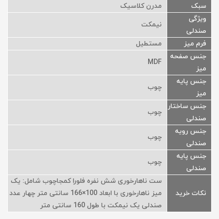
سبک
مدرن کلاسیک
ویژگی
نیمکت
صندلی
فرم میز
مستطیل
جنس صفحه
MDF
میز
جنس پایه
چوب
میز
جنس ساختار
چوب
صندلی
جنس رویه
چوب
صندلی
جنس پایه
چوب
صندلی
ست ناهارخوری شش نفره فلورا کمجاچوب شامل: یک
نکات خرید
میز ناهارخوری با ابعاد 100×166 سانتی متر چهار عدد
صندلی یک نیمکت با طول 160 سانتی متر