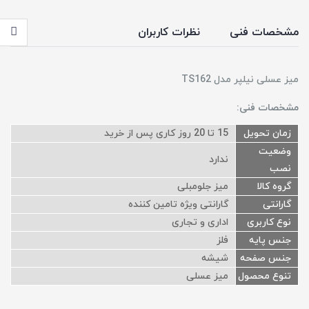
مشخصات فنی
نظرات کاربران
میز عسلی نیلپر مدل TS162
مشخصات فنی:
زمان تحویل
15 تا 20 روز کاری پس از خرید
وضعیت
ندارد
نصب
گروه کالا
میز جلومبلی
گارانتی
گارانتی ویژه تامین کننده
نوع کاربری
اداری و تجاری
جنس پایه
فلز
جنس صفحه
شیشه
تنوع محصول
میز عسلی