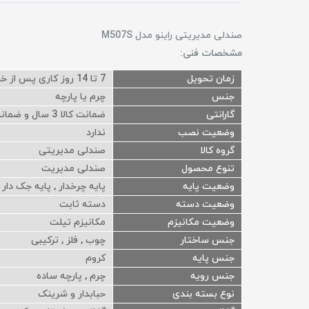
صندلی مدیریتی راینو مدل M507S
مشخصات فنی:
زمان تحویل
7 تا 14 روز کاری پس از خرید
جنس
چرم یا پارچه
گارانتی
ضمانت کالا 3 سال و ضمانت جک 1 سال
وضعیت نصب
ندارد
گروه کالا
صندلی مدیریتی
تنوع محصول
صندلی مدیریت
وضعیت پایه
پایه چرخدار , پایه جک دار
وضعیت دسته
دسته ثابت
وضعیت مکانیزم
مکانیزم تیلت
جنس ساختار
چوب , فلز , ترکیبی
جنس پایه
کروم
جنس رویه
چرم , پارچه ساده
نوع بسته بندی
حبابدار و شرینک