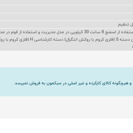
ل تنظیم
کلاف چوبی لایی 16 میل استفاده از اسفنج 8 سانت 30 کیلویی در مدل مدیریت و استفاده از فوم در م
کارشناسی جک WDF تایوان دسته S (فلزی کروم با روکش انتگرال) دسته کارشناسی H (
و هیچگونه کالای کارکرده و غیر اصلی در سبکمون به فروش نمیرسد.